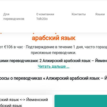
Для
О компании
Контакты
Языки
переводчиков
Tolk2Go
дчики Алжирский арабский язык – 
арабский язык
т €106 в час · Подтверждение в течение 1 дня, часто гораз
присяжные переводчики.
шими переводчиками: 2 Алжирский арабский язык – Йемен
Читать дальше ...
осы о переводчиках « Алжирский арабский язык – 
ский язык <-> Йеменский
абский язык