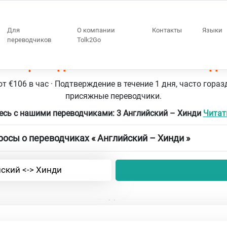
Для
О компании
Контакты
Языки
переводчиков
Tolk2Go
3 переводчики Английский – Хинди
т €106 в час · Подтверждение в течение 1 дня, часто гораз
присяжные переводчики.
есь с нашими переводчиками: 3 Английский – Хинди
Читать
осы о переводчиках « Английский – Хинди »
ский <-> Хинди