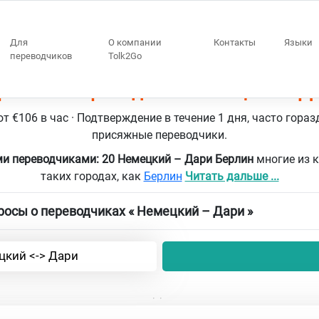
Для
О компании
Контакты
Языки
переводчиков
Tolk2Go
рлин 20 переводчики Немецкий – Д
т €106 в час · Подтверждение в течение 1 дня, часто гораз
присяжные переводчики.
ми переводчиками: 20 Немецкий – Дари Берлин
многие из 
таких городах, как
Берлин
Читать дальше ...
осы о переводчиках « Немецкий – Дари »
цкий <-> Дари