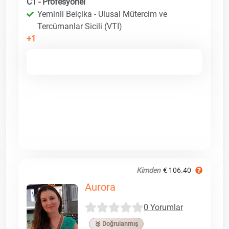
C1 - Profesyonel
Yeminli Belçika - Ulusal Mütercim ve
Tercümanlar Sicili (VTI)
+1
Kimden
€ 106.40
Aurora
0 Yorumlar
🥉 Doğrulanmış