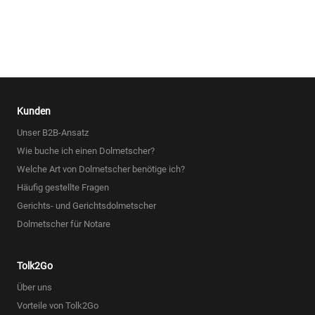
Kunden
Unser B2B-Ansatz
Wie buche ich einen Dolmetscher?
Welche Art von Dolmetscher benötige ich?
Häufig gestellte Fragen
Gerichts- und Gerichtsdolmetscher
Dolmetscher für Notare
Tolk2Go
Über uns
Vorteile von Tolk2Go