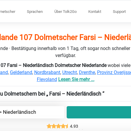
lmetscher
Sprachen
Über Tolk2Go
Kontakt
Support
lande 107 Dolmetscher Farsi – Niederl
nde · Bestätigung innerhalb von 1 Tag, oft sogar noch schneller
verfügbar.
107 Farsi – Niederländisch Dolmetscher Niederlande
wobei viel
land
,
Gelderland
,
Nordbrabant
,
Utrecht
,
Drenthe
,
Provinz Overijss
Flevoland
Lesen Sie mehr ...
u Dolmetschern bei „ Farsi – Niederländisch “
-> Niederländisch
4.93