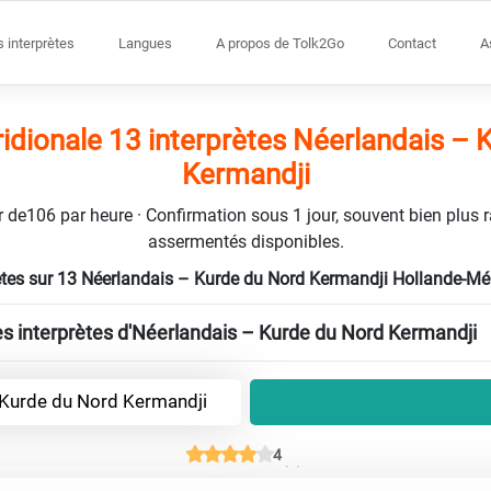
s interprètes
Langues
A propos de Tolk2Go
Contact
A
idionale 13 interprètes Néerlandais – 
Kermandji
tir de106 par heure · Confirmation sous 1 jour, souvent bien plus 
assermentés disponibles.
ètes sur 13 Néerlandais – Kurde du Nord Kermandji Hollande-Mé
les interprètes d'Néerlandais – Kurde du Nord Kermandji
 Kurde du Nord Kermandji
4