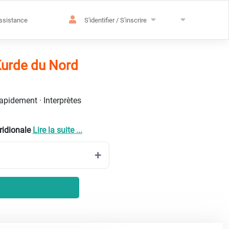
ssistance
S'identifier / S'inscrire
Kurde du Nord
rapidement · Interprètes
ridionale
Lire la suite ...