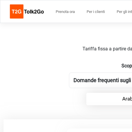
Prenota ora
Per i clienti
Per gli in
Tariffa fissa a partire 
Scopr
Domande frequenti sugli i
Arab