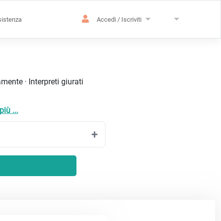
istenza
Accedi / Iscriviti
ente · Interpreti giurati
iù ...