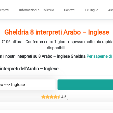
terpreti
Informazioni su Tolk2Go
Contatti
Le lingue
Ass
Gheldria 8 interpreti Arabo – Inglese
da €106 all'ora · Conferma entro 1 giorno, spesso molto più rapidam
disponibili.
i i nostri interpreti su 8 Arabo – Inglese Gheldria
Per saperne di p
nterpreti dell'Arabo – Inglese
o <-> Inglese
4.5