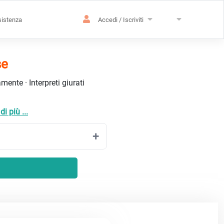
istenza
Accedi / Iscriviti
se
ente · Interpreti giurati
i più ...