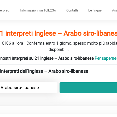
terpreti
Informazioni su Tolk2Go
Contatti
Le lingue
Ass
1 interpreti Inglese – Arabo siro-libane
da €106 all'ora · Conferma entro 1 giorno, spesso molto più rapidam
disponibili.
 nostri interpreti su 21 Inglese – Arabo siro-libanese
Per saperne d
nterpreti dell'Inglese – Arabo siro-libanese
 Arabo siro-libanese