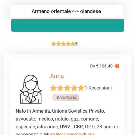
Armeno orientale <-> olandese
5
Da
€ 106.40
Anna
1 Recensioni
🥉 Verificato
Nato in Armenia, Unione Sovietica Privato,
avvocato, medico, notaio, ggz, comune,
ospedale, istruzione, UWV, , CBR, GGD, 23 anni di
esperienza a Gliba
Per saperne di più ...