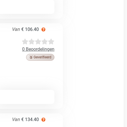
Van
€ 106.40
0 Beoordelingen
🥉 Geverifieerd
Van
€ 134.40