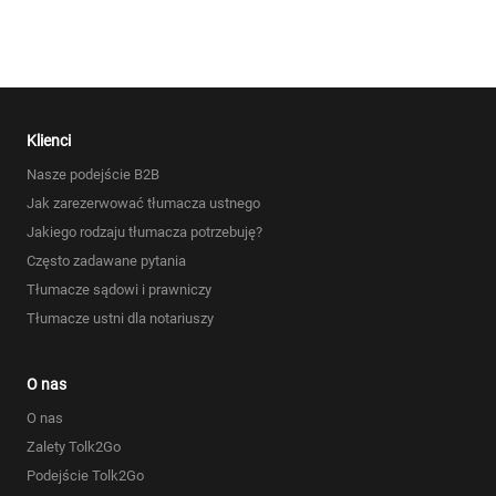
Klienci
Nasze podejście B2B
Jak zarezerwować tłumacza ustnego
Jakiego rodzaju tłumacza potrzebuję?
Często zadawane pytania
Tłumacze sądowi i prawniczy
Tłumacze ustni dla notariuszy
O nas
O nas
Zalety Tolk2Go
Podejście Tolk2Go