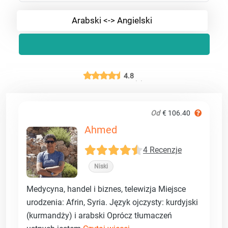
Arabski <-> Angielski
4.8
Od
€ 106.40
Ahmed
4 Recenzje
Niski
Medycyna, handel i biznes, telewizja Miejsce
urodzenia: Afrin, Syria. Język ojczysty: kurdyjski
(kurmandży) i arabski Oprócz tłumaczeń