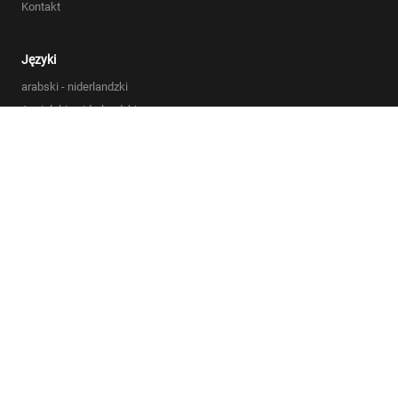
Kontakt
Języki
arabski - niderlandzki
Angielski - niderlandzki
Polski - holenderski
Francuski - Angielski
Niemiecki - Angielski
Lista wszystkich języków
Ogólne warunki handlowe
Polityka prywatności
Oświadczenie dotyczące plików cookie
Sitemap