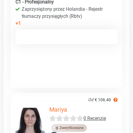
C1 - Profesjonalny
Zaprzysiężony przez Holandia - Rejestr
tłumaczy przysięgłych (Rbtv)
+1
Od
€ 106.40
Mariya
0 Recenzje
🥉 Zweryfikowane