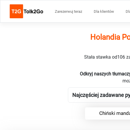
Zarezerwuj teraz
Dla klientów
Dl
Holandia Po
Stała stawka od106 za
Odkryj naszych tłumaczy
moż
Najczęściej zadawane py
Chiński manda