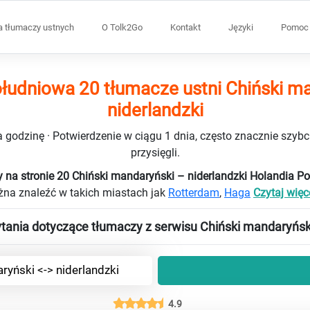
a tłumaczy ustnych
O Tolk2Go
Kontakt
Języki
Pomoc 
łudniowa 20 tłumacze ustni Chiński m
niderlandzki
 godzinę · Potwierdzenie w ciągu 1 dnia, często znacznie szybci
przysięgli.
 na stronie 20 Chiński mandaryński – niderlandzki Holandia 
na znaleźć w takich miastach jak
Rotterdam
,
Haga
Czytaj więce
tania dotyczące tłumaczy z serwisu Chiński mandaryński
ryński <-> niderlandzki
4.9