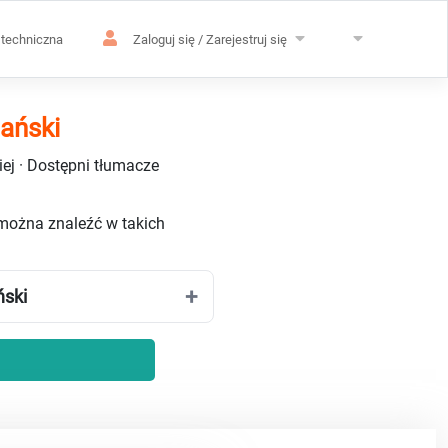
techniczna
Zaloguj się / Zarejestruj się
pański
ej · Dostępni tłumacze
 można znaleźć w takich
ński