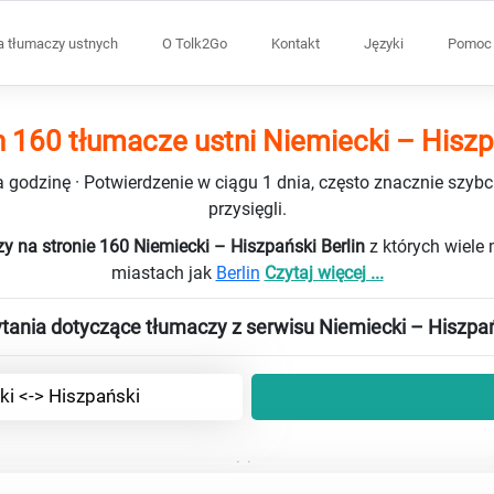
a tłumaczy ustnych
O Tolk2Go
Kontakt
Języki
Pomoc 
n 160 tłumacze ustni Niemiecki – Hisz
 godzinę · Potwierdzenie w ciągu 1 dnia, często znacznie szybci
przysięgli.
y na stronie 160 Niemiecki – Hiszpański Berlin
z których wiele
miastach jak
Berlin
Czytaj więcej ...
tania dotyczące tłumaczy z serwisu Niemiecki – Hiszpa
ki <-> Hiszpański