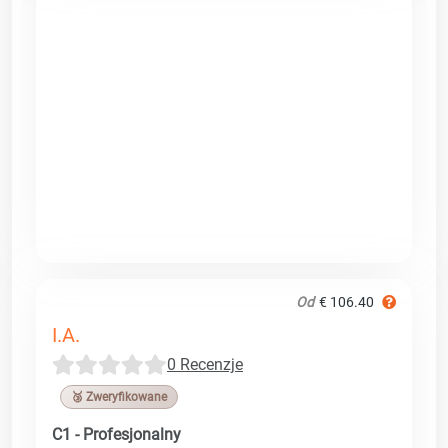
Od
€ 106.40
I.A.
0 Recenzje
🥉 Zweryfikowane
C1 - Profesjonalny