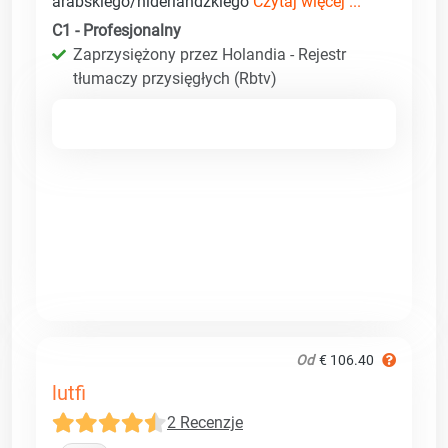
arabskiego/niderlandzkiego
Czytaj więcej ...
C1 - Profesjonalny
Zaprzysiężony przez Holandia - Rejestr
tłumaczy przysięgłych (Rbtv)
Od
€ 106.40
lutfi
2 Recenzje