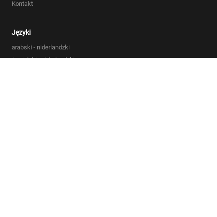
Kontakt
Języki
arabski - niderlandzki
Angielski - niderlandzki
Polski - holenderski
Francuski - Angielski
Niemiecki - Angielski
Lista wszystkich języków
Ogólne warunki handlowe
Polityka prywatności
Oświadczenie dotyczące plików cookie
Sitemap