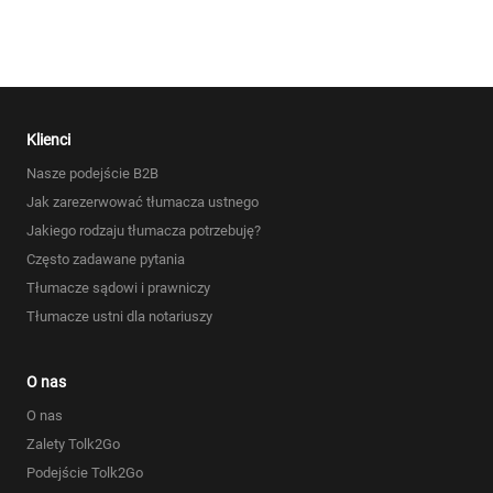
Klienci
Nasze podejście B2B
Jak zarezerwować tłumacza ustnego
Jakiego rodzaju tłumacza potrzebuję?
Często zadawane pytania
Tłumacze sądowi i prawniczy
Tłumacze ustni dla notariuszy
O nas
O nas
Zalety Tolk2Go
Podejście Tolk2Go