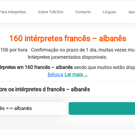
Para intérpretes
Sobre Tolk2Go
Contacto
Línguas
Apo
160 intérpretes francês – albanês
 €106 por hora · Confirmação no prazo de 1 dia, muitas vezes m
Intérpretes juramentados disponíveis.
érpretes em 160 francês – albanês
sendo que muitos estão dis
Bélgica
Ler mais ...
re os intérpretes d francês – albanês
ês <-> albanês