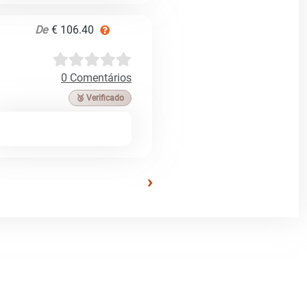
De
€ 106.40
0 Comentários
🥉 Verificado
›