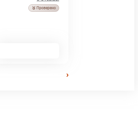
🥉 Проверено
›