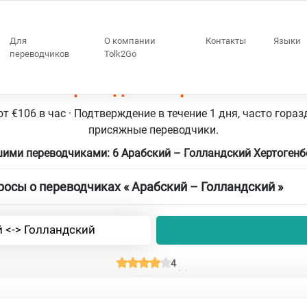
Для
О компании
Контакты
Языки
переводчиков
Tolk2Go
нбос 6 переводчики Арабский – Гол
т €106 в час · Подтверждение в течение 1 дня, часто гораз
присяжные переводчики.
шими переводчиками: 6 Арабский – Голландский Хертоген
осы о переводчиках « Арабский – Голландский »
 <-> Голландский
4