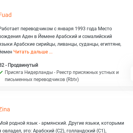
Fuad
Работает переводчиком с января 1993 года Место
рождения Аден в Йемене Арабский и сомалийский
языки Арабские сирийцы, ливанцы, суданцы, египтяне,
йемен
Читать дальше ...
B2 - Продвинутый
Присяга Нидерланды - Реестр присяжных устных и
письменных переводчиков (Rbtv)
Zina
Мой родной язык - армянский. Другие языки, которыми
я овладел, это: Арабский (C2), голландский (C1),