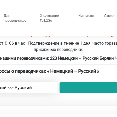
Для
О компании
Контакты
Языки
переводчиков
Tolk2Go
ин 223 переводчики Немецкий – Ру
т €106 в час · Подтверждение в течение 1 дня, часто гораз
присяжные переводчики.
 нашими переводчиками: 223 Немецкий – Русский Берлин
Ч
осы о переводчиках « Немецкий – Русский »
ий <-> Русский