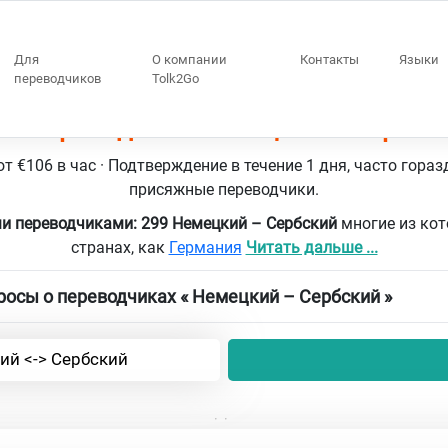
Для
О компании
Контакты
Языки
переводчиков
Tolk2Go
99 переводчики Немецкий – Сербск
т €106 в час · Подтверждение в течение 1 дня, часто гораз
присяжные переводчики.
и переводчиками: 299 Немецкий – Сербский
многие из ко
странах, как
Германия
Читать дальше ...
осы о переводчиках « Немецкий – Сербский »
ий <-> Сербский