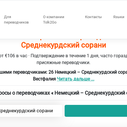
Для
О компании
Контакты
Языки
переводчиков
Tolk2Go
 Рейн-Вестфалия 26 переводчики Н
Среднекурдский сорани
т €106 в час · Подтверждение в течение 1 дня, часто гораз
присяжные переводчики.
ашими переводчиками: 26 Немецкий – Среднекурдский сора
Вестфалия
Читать дальше ...
осы о переводчиках « Немецкий – Среднекурдский 
Среднекурдский сорани