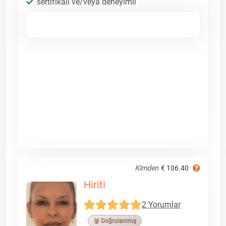
sertifikalı ve/veya deneyimli
Kimden
€ 106.40
Hiriti
2 Yorumlar
🥉 Doğrulanmış