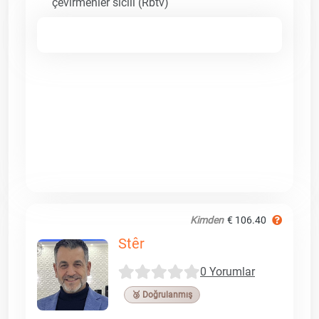
çevirmenler sicili (Rbtv)
Kimden
€ 106.40
Stêr
0 Yorumlar
🥉 Doğrulanmış