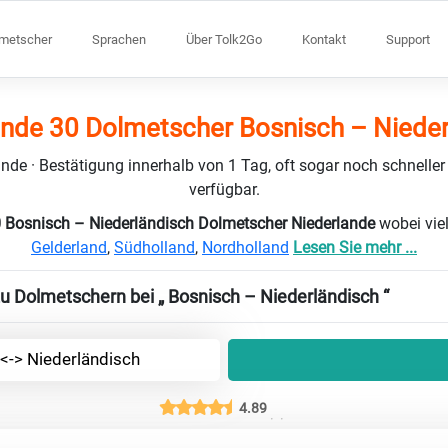
lmetscher
Sprachen
Über Tolk2Go
Kontakt
Support
ande 30 Dolmetscher Bosnisch – Nieder
nde · Bestätigung innerhalb von 1 Tag, oft sogar noch schneller
verfügbar.
0 Bosnisch – Niederländisch Dolmetscher Niederlande
wobei vie
Gelderland
,
Südholland
,
Nordholland
Lesen Sie mehr ...
zu Dolmetschern bei „ Bosnisch – Niederländisch “
<-> Niederländisch
4.89