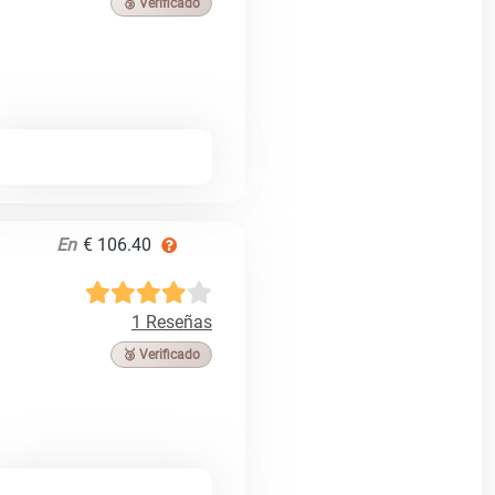
🥉 Verificado
En
€ 106.40
1 Reseñas
🥉 Verificado