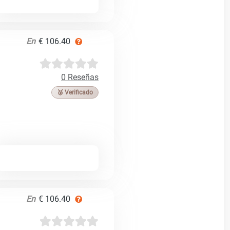
En
€ 106.40
0 Reseñas
🥉 Verificado
En
€ 106.40