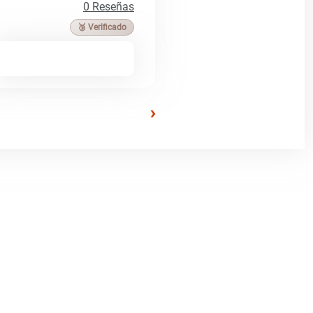
0 Reseñas
🥉 Verificado
›