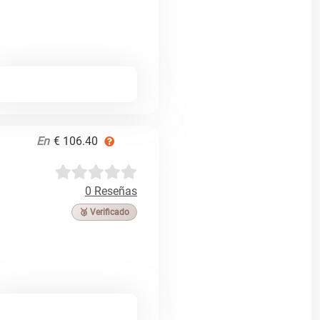
En
€ 106.40
0 Reseñas
🥉 Verificado