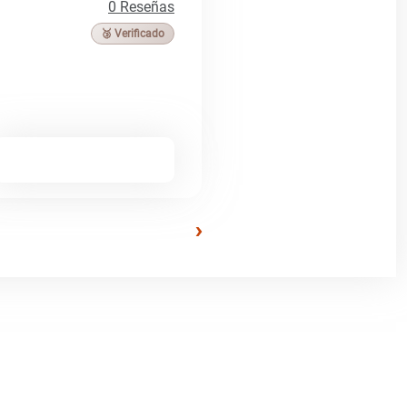
0 Reseñas
🥉 Verificado
›