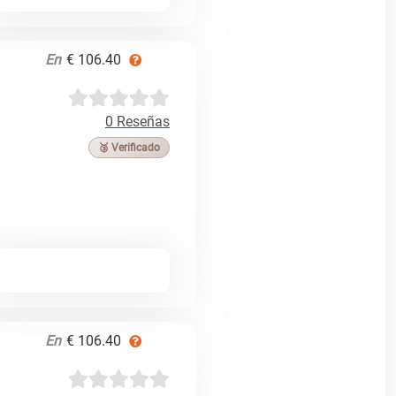
En
€ 106.40
0 Reseñas
🥉 Verificado
En
€ 106.40