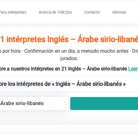
Para intérpretes
Acerca de Tolk2Go
Contacto
Idiomas
1 intérpretes Inglés – Árabe sirio-liban
106 por hora · Confirmación en un día, a menudo mucho antes · D
jurados.
re a nuestros intérpretes en 21 Inglés – Árabe sirio-libanés
Leer
e los intérpretes de « Inglés – Árabe sirio-libanés »
 Árabe sirio-libanés