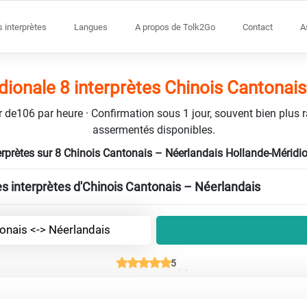
s interprètes
Langues
A propos de Tolk2Go
Contact
A
ionale 8 interprètes Chinois Cantonai
tir de106 par heure · Confirmation sous 1 jour, souvent bien plus 
assermentés disponibles.
rprètes sur 8 Chinois Cantonais – Néerlandais Hollande-Méridi
es interprètes d'Chinois Cantonais – Néerlandais
onais <-> Néerlandais
5