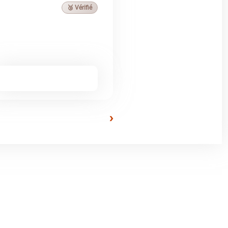
🥉 Vérifié
›