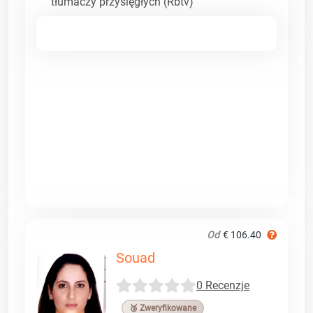
tłumaczy przysięgłych (Rbtv)
Od
€ 106.40
Souad
0 Recenzje
🥉 Zweryfikowane