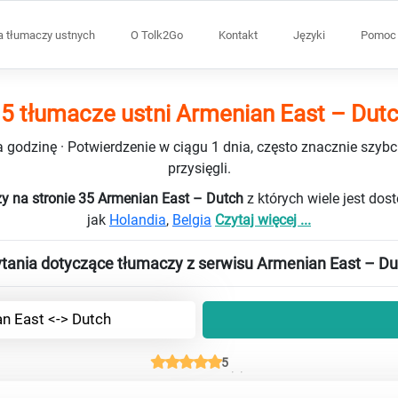
a tłumaczy ustnych
O Tolk2Go
Kontakt
Języki
Pomoc 
5 tłumacze ustni Armenian East – Dut
 godzinę · Potwierdzenie w ciągu 1 dnia, często znacznie szybci
przysięgli.
y na stronie 35 Armenian East – Dutch
z których wiele jest dos
jak
Holandia
,
Belgia
Czytaj więcej ...
tania dotyczące tłumaczy z serwisu Armenian East – Du
n East <-> Dutch
5