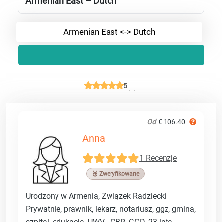
Armenian East – Dutch
Armenian East <-> Dutch
5
Od
€ 106.40
Anna
1 Recenzje
🥉 Zweryfikowane
Urodzony w Armenia, Związek Radziecki
Prywatnie, prawnik, lekarz, notariusz, ggz, gmina,
szpital, edukacja, UWV, , CBR, GGD, 23 lata