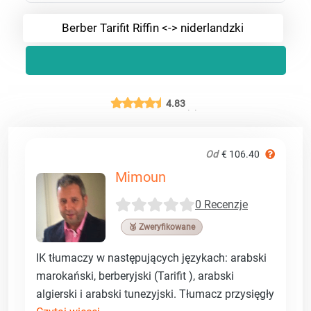
Berber Tarifit Riffin <-> niderlandzki
4.83
Od
€ 106.40
Mimoun
0 Recenzje
🥉 Zweryfikowane
IK tłumaczy w następujących językach: arabski
marokański, berberyjski (Tarifit ), arabski
algierski i arabski tunezyjski. Tłumacz przysięgły