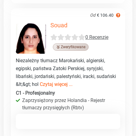
Od
€ 106.40
Souad
0 Recenzje
🥉 Zweryfikowane
Niezależny tłumacz Marokański, algierski,
egipski, państwa Zatoki Perskiej, syryjski,
libański, jordański, palestyński, iracki, sudański
&lt;&gt; hol
Czytaj więcej ...
C1 - Profesjonalny
Zaprzysiężony przez Holandia - Rejestr
tłumaczy przysięgłych (Rbtv)