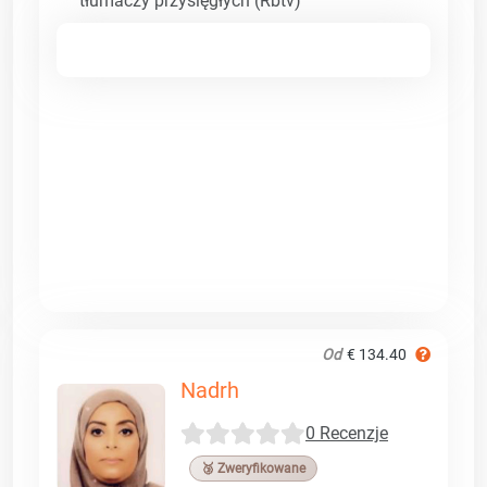
tłumaczy przysięgłych (Rbtv)
Od
€ 134.40
Nadrh
0 Recenzje
🥉 Zweryfikowane