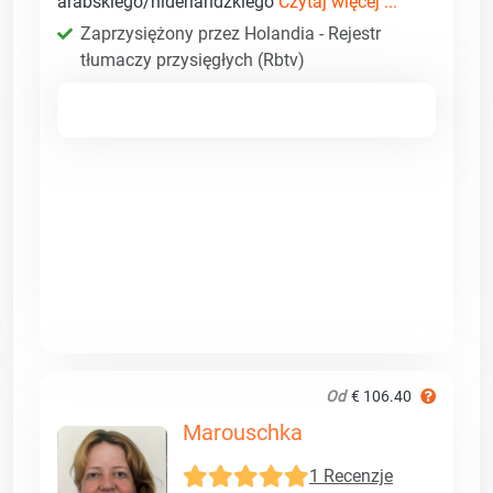
arabskiego/niderlandzkiego
Czytaj więcej ...
Zaprzysiężony przez Holandia - Rejestr
tłumaczy przysięgłych (Rbtv)
Od
€ 106.40
Marouschka
1 Recenzje