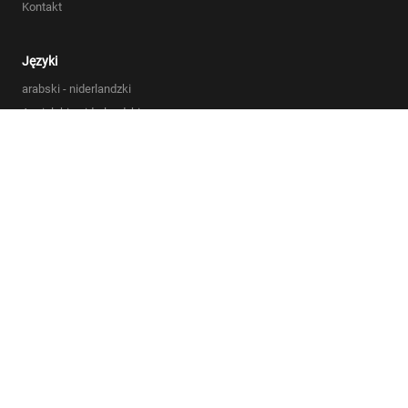
Kontakt
Języki
arabski - niderlandzki
Angielski - niderlandzki
Polski - holenderski
Francuski - Angielski
Niemiecki - Angielski
Lista wszystkich języków
Ogólne warunki handlowe
Polityka prywatności
Oświadczenie dotyczące plików cookie
Sitemap