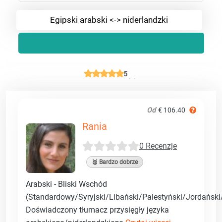
Egipski arabski <-> niderlandzki
5
Od
€ 106.40
Rania
0 Recenzje
🥈 Bardzo dobrze
Arabski - Bliski Wschód
(Standardowy/Syryjski/Libański/Palestyński/Jordański/
Doświadczony tłumacz przysięgły języka