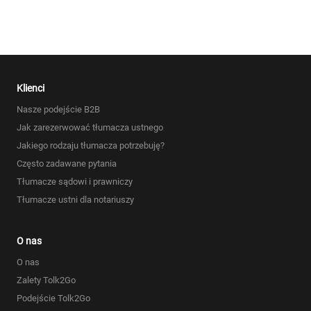
Klienci
Nasze podejście B2B
Jak zarezerwować tłumacza ustnego
Jakiego rodzaju tłumacza potrzebuję?
Często zadawane pytania
Tłumacze sądowi i prawniczy
Tłumacze ustni dla notariuszy
O nas
O nas
Zalety Tolk2Go
Podejście Tolk2Go