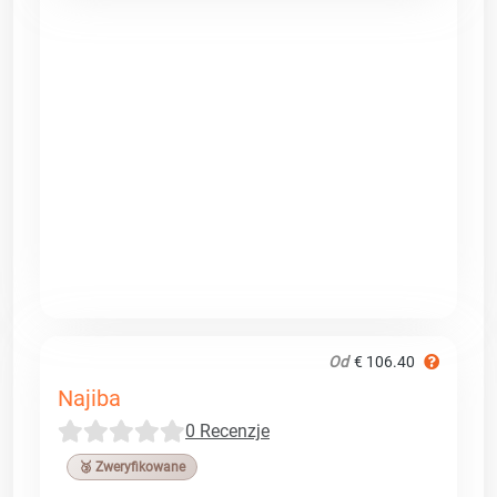
Od
€ 106.40
Najiba
0 Recenzje
🥉 Zweryfikowane