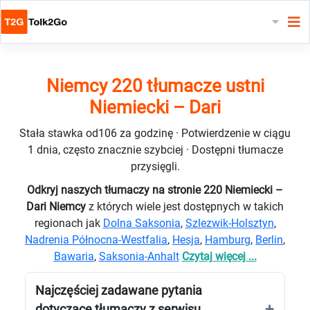
Niemcy 220 tłumacze ustni
Niemiecki – Dari
Stała stawka od106 za godzinę · Potwierdzenie w ciągu
1 dnia, często znacznie szybciej · Dostępni tłumacze
przysięgli.
Odkryj naszych tłumaczy na stronie 220 Niemiecki –
Dari Niemcy
z których wiele jest dostępnych w takich
regionach jak
Dolna Saksonia
,
Szlezwik-Holsztyn
,
Nadrenia Północna-Westfalia
,
Hesja
,
Hamburg
,
Berlin
,
Bawaria
,
Saksonia-Anhalt
Czytaj więcej ...
Najczęściej zadawane pytania
dotyczące tłumaczy z serwisu