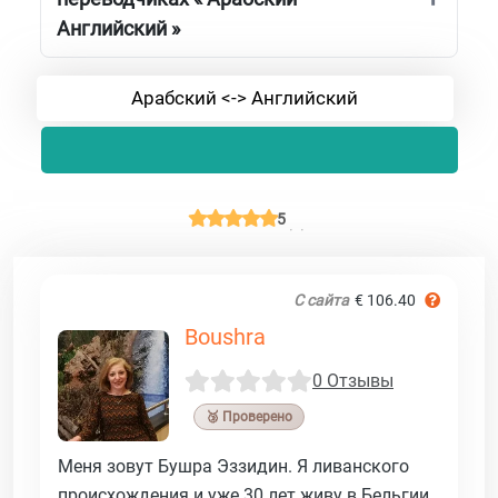
Английский »
Арабский <-> Английский
5
С сайта
€ 106.40
Boushra
0 Отзывы
🥉 Проверено
Меня зовут Бушра Эззидин. Я ливанского
происхождения и уже 30 лет живу в Бельгии.