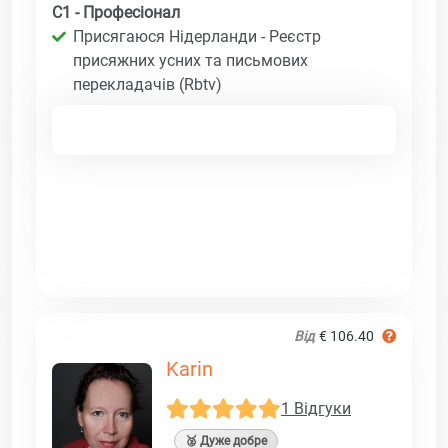
C1 - Професіонал
Присягаюся Нідерланди - Реєстр
присяжних усних та письмових
перекладачів (Rbtv)
Від
€ 106.40
Karin
1 Відгуки
🥈 Дуже добре