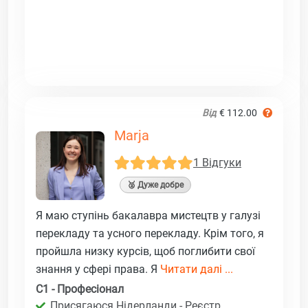
Від
€ 112.00
Marja
1 Відгуки
🥈 Дуже добре
Я маю ступінь бакалавра мистецтв у галузі
перекладу та усного перекладу. Крім того, я
пройшла низку курсів, щоб поглибити свої
знання у сфері права. Я
Читати далі ...
C1 - Професіонал
Присягаюся Нідерланди - Реєстр