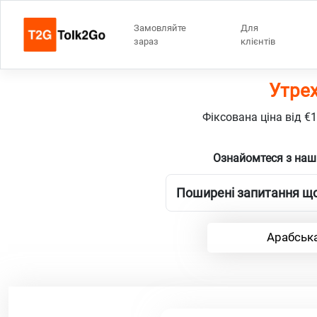
Замовляйте
Для
зараз
клієнтів
Утрех
Фіксована ціна від €
Ознайомтеся з наш
Поширені запитання що
Арабська