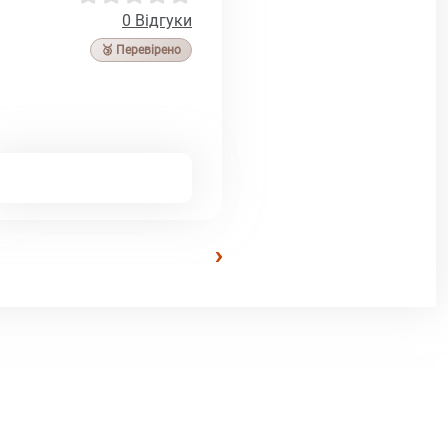
0 Відгуки
🥉 Перевірено
›