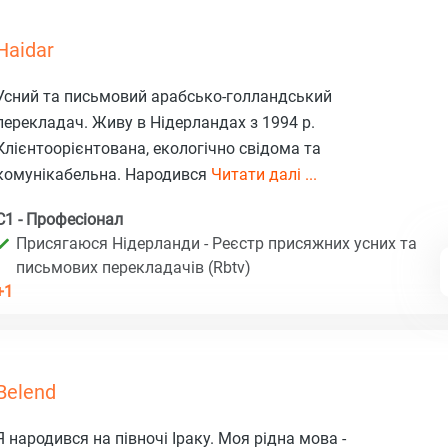
Haidar
Усний та письмовий арабсько-голландський
перекладач. Живу в Нідерландах з 1994 р.
Клієнтоорієнтована, екологічно свідома та
комунікабельна. Народився
Читати далі ...
C1 - Професіонал
Присягаюся Нідерланди - Реєстр присяжних усних та
письмових перекладачів (Rbtv)
+1
Belend
Я народився на півночі Іраку. Моя рідна мова -