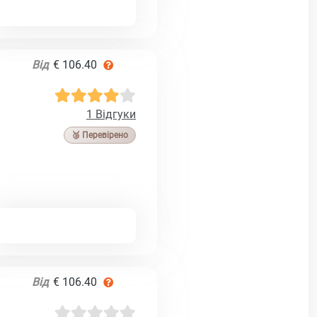
Від
€ 106.40
1 Відгуки
🥉 Перевірено
Від
€ 106.40