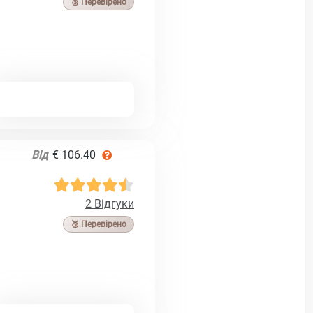
🥉 Перевірено
Від
€ 106.40
2 Відгуки
🥉 Перевірено