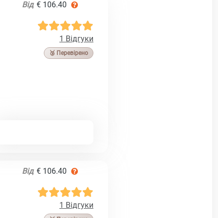
Від
€ 106.40
1 Відгуки
🥉 Перевірено
Від
€ 106.40
1 Відгуки