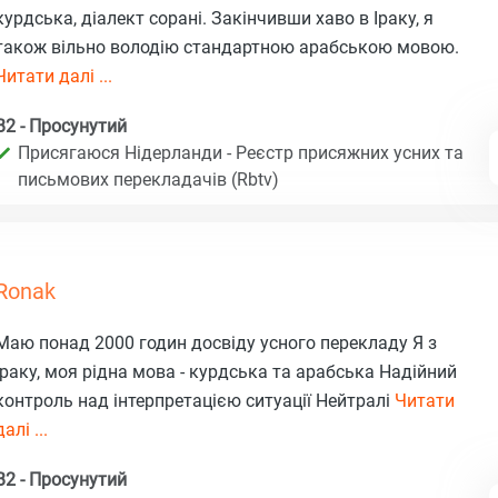
курдська, діалект сорані. Закінчивши хаво в Іраку, я
також вільно володію стандартною арабською мовою.
Читати далі ...
B2 - Просунутий
Присягаюся Нідерланди - Реєстр присяжних усних та
письмових перекладачів (Rbtv)
Ronak
Маю понад 2000 годин досвіду усного перекладу Я з
Іраку, моя рідна мова - курдська та арабська Надійний
контроль над інтерпретацією ситуації Нейтралі
Читати
далі ...
B2 - Просунутий