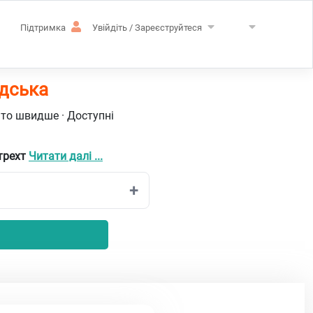
Підтримка
Увійдіть / Зареєструйтеся
ндська
ато швидше · Доступні
трехт
Читати далі ...