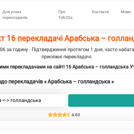
Для усних
Про
Контакти
Мови
перекладачів
Tolk2Go
т 16 перекладачі Арабська – голла
106 за годину · Підтвердження протягом 1 дня, часто набаг
присяжні перекладачі.
ими перекладачами на сайті 16 Арабська – голландська У
до перекладачів « Арабська – голландська »
 <-> голландська
4.63