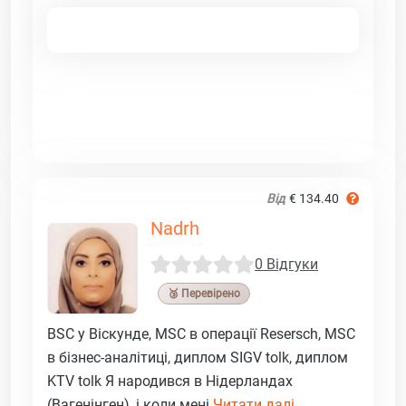
Від
€ 134.40
Nadrh
0 Відгуки
🥉 Перевірено
BSC у Віскунде, MSC в операції Resersch, MSC
в бізнес-аналітиці, диплом SIGV tolk, диплом
KTV tolk Я народився в Нідерландах
(Вагенінген), і коли мені
Читати далі ...