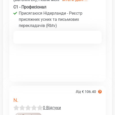
C1 - Професіонал
Присягаюся Нідерланди - Реєстр
присяжних усних та письмових
перекладачів (Rbtv)
Від
€ 106.40
N.
0 Відгуки