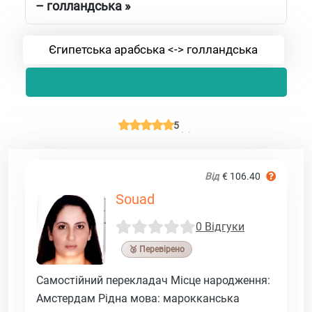
– голландська »
Єгипетська арабська <-> голландська
5
Від
€ 106.40
Souad
0 Відгуки
🥉 Перевірено
Самостійний перекладач Місце народження:
Амстердам Рідна мова: марокканська