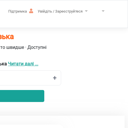
Підтримка
Увійдіть / Зареєструйтеся
зька
ато швидше · Доступні
зька
Читати далі ...