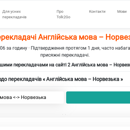
Для усних
Про
Контакти
Мови
перекладачів
Tolk2Go
ерекладачі Англійська мова – Норве
106 за годину · Підтвердження протягом 1 дня, часто набаг
присяжні перекладачі.
шими перекладачами на сайті 2 Англійська мова – Норве
до перекладачів « Англійська мова – Норвезька »
 мова <-> Норвезька