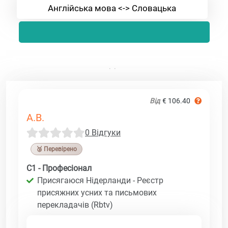
Англійська мова <-> Словацька
Від
€ 106.40
A.B.
0 Відгуки
🥉 Перевірено
C1 - Професіонал
Присягаюся Нідерланди - Реєстр
присяжних усних та письмових
перекладачів (Rbtv)