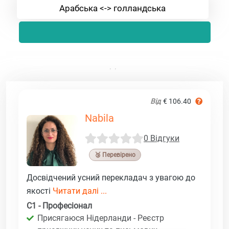
Арабська <-> голландська
Від
€ 106.40
Nabila
0 Відгуки
🥉 Перевірено
Досвідчений усний перекладач з увагою до
якості
Читати далі ...
C1 - Професіонал
Присягаюся Нідерланди - Реєстр