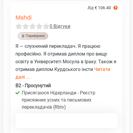
Від
€ 106.40
Mahdi
0 Відгуки
🥉 Перевірено
Я — слухняний перекладач. Я працюю
професійно. Я отримав диплом про вищу
освіту в Університеті Мосула в Іраку. Також я
отримав диплом Курдського інсти
Читати
далі ...
B2 - Просунутий
Присягаюся Нідерланди - Реєстр
присяжних усних та письмових
перекладачів (Rbtv)