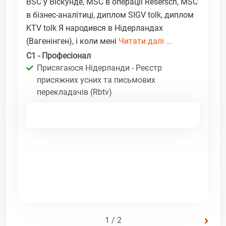
BSC у Віскунде, MSC в операції Resersch, MSC
в бізнес-аналітиці, диплом SIGV tolk, диплом
KTV tolk Я народився в Нідерландах
(Вагенінген), і коли мені
Читати далі ...
C1 - Професіонал
Присягаюся Нідерланди - Реєстр
присяжних усних та письмових
перекладачів (Rbtv)
›
1 / 2