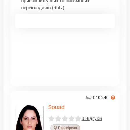
присяжних усних та письмових
перекладачів (Rbtv)
Від
€ 106.40
Souad
0 Відгуки
🥉 Перевірено