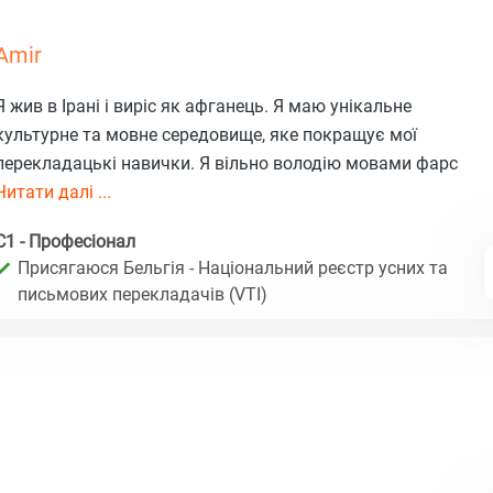
Amir
Я жив в Ірані і виріс як афганець. Я маю унікальне
культурне та мовне середовище, яке покращує мої
перекладацькі навички. Я вільно володію мовами фарс
Читати далі ...
C1 - Професіонал
Присягаюся Бельгія - Національний реєстр усних та
письмових перекладачів (VTI)