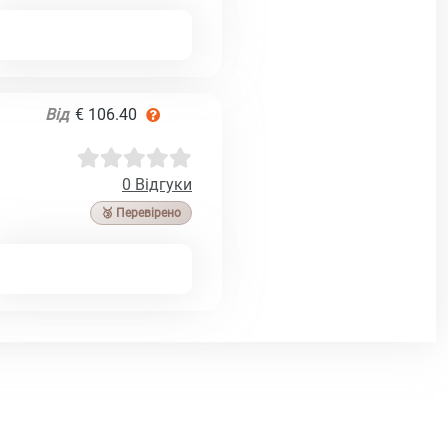
Від
€ 106.40
0 Відгуки
🥉 Перевірено