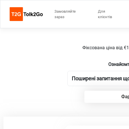
Замовляйте
Для
зараз
клієнтів
Фіксована ціна від €
Ознайомт
Поширені запитання щод
Фар