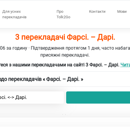
Для усних
Про
Контакти
Мови
перекладачів
Tolk2Go
3 перекладачі Фарсі. – Дарі.
106 за годину · Підтвердження протягом 1 дня, часто набаг
присяжні перекладачі.
еся з нашими перекладачами на сайті 3 Фарсі. – Дарі.
Чита
о перекладачів « Фарсі. – Дарі. »
сі. <-> Дарі.