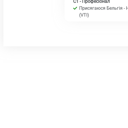
C1 - Професіонал
Присягаюся Бельгія - 
(VTI)