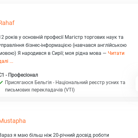
Rahaf
12 років у основній професії Магістр торгових наук та
управління бізнес-інформацією (навчався англійською
мовою) Я народився в Сирії; моя рідна мова —
Читати
далі ...
C1 - Професіонал
Присягаюся Бельгія - Національний реєстр усних та
письмових перекладачів (VTI)
Mustapha
Зараз я маю більш ніж 20-річний досвід роботи