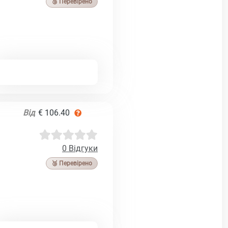
🥉 Перевірено
Від
€ 106.40
0 Відгуки
🥉 Перевірено