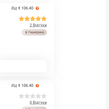
Від
€ 106.40
2 Відгуки
🥉 Перевірено
Від
€ 106.40
0 Відгуки