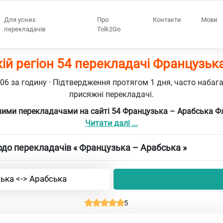
Для усних
Про
Контакти
Мови
перекладачів
Tolk2Go
й регіон 54 перекладачі Французьк
106 за годину · Підтвердження протягом 1 дня, часто набаг
присяжні перекладачі.
ими перекладачами на сайті 54 Французька – Арабська Ф
Читати далі ...
до перекладачів « Французька – Арабська »
ька <-> Арабська
5