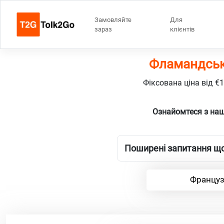
Замовляйте
Для
зараз
клієнтів
Фламандські
Фіксована ціна від €
Ознайомтеся з наш
Поширені запитання що
Француз