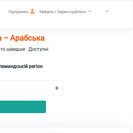
Підтримка
Увійдіть / Зареєструйтеся
а – Арабська
ато швидше · Доступні
ламандській регіон