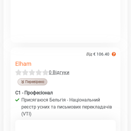
Від
€ 106.40
Elham
0 Відгуки
🥉 Перевірено
C1 - Професіонал
Присягаюся Бельгія - Національний
реєстр усних та письмових перекладачів
(VTI)