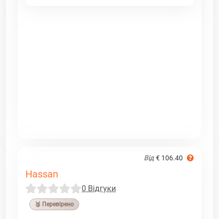
Від
€ 106.40
Hassan
0 Відгуки
🥉 Перевірено