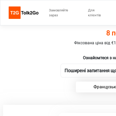
Замовляйте
Для
зараз
клієнтів
8 
Фіксована ціна від €
Ознайомтеся з н
Поширені запитання що
Французька