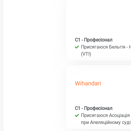
C1 - Професіонал
Присягаюся Бельгія - 
(VTI)
Wihandari
C1 - Професіонал
Присягаюся Асоціація 
при Апеляційному суд