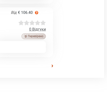
Від
€ 106.40
0 Відгуки
🥉 Перевірено
›