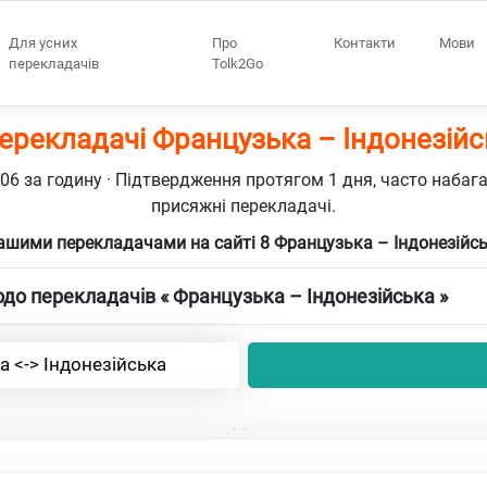
Для усних
Про
Контакти
Мови
перекладачів
Tolk2Go
перекладачі Французька – Індонезійс
106 за годину · Підтвердження протягом 1 дня, часто набаг
присяжні перекладачі.
ашими перекладачами на сайті 8 Французька – Індонезійс
до перекладачів « Французька – Індонезійська »
 <-> Індонезійська