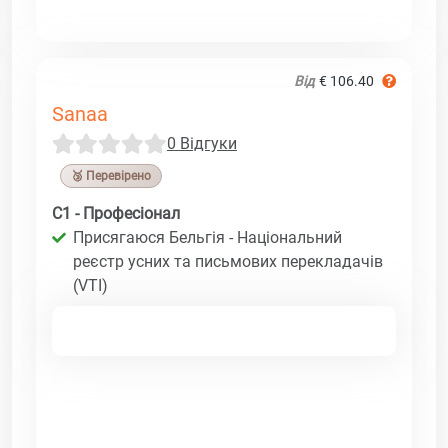
Від
€ 106.40
Sanaa
0 Відгуки
🥉 Перевірено
C1 - Професіонал
Присягаюся Бельгія - Національний
реєстр усних та письмових перекладачів
(VTI)