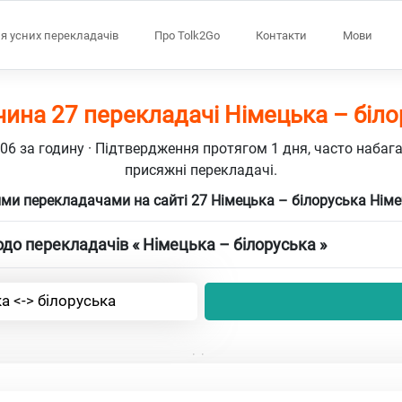
я усних перекладачів
Про Tolk2Go
Контакти
Мови
чина 27 перекладачі Німецька – біло
106 за годину · Підтвердження протягом 1 дня, часто набаг
присяжні перекладачі.
ми перекладачами на сайті 27 Німецька – білоруська Нім
до перекладачів « Німецька – білоруська »
а <-> білоруська