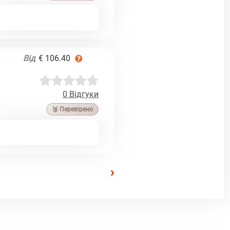
Від
€ 106.40
0 Відгуки
🥉 Перевірено
›