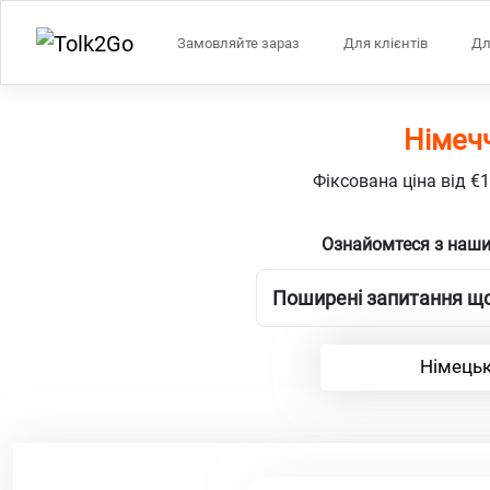
Замовляйте зараз
Для клієнтів
Дл
Німеч
Фіксована ціна від €
Ознайомтеся з наши
Поширені запитання що
Німецьк