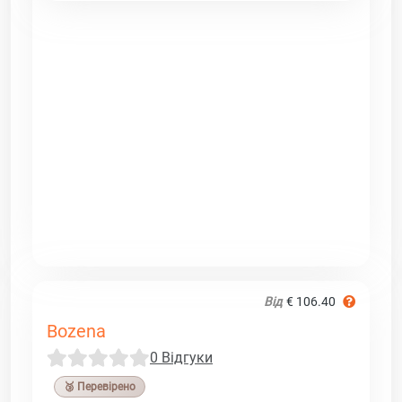
Від
€ 106.40
Bozena
0 Відгуки
🥉 Перевірено