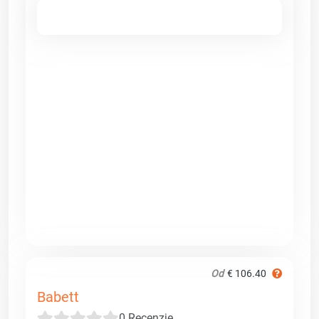
Od
€ 106.40
Babett
0 Recenzje